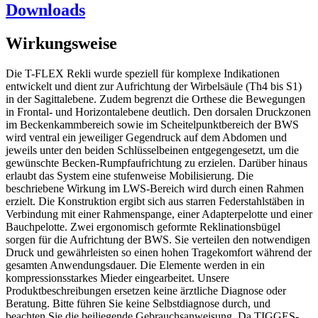
Downloads
Wirkungsweise
Die T-FLEX Rekli wurde speziell für komplexe Indikationen
entwickelt und dient zur Aufrichtung der Wirbelsäule (Th4 bis S1)
in der Sagittalebene. Zudem begrenzt die Orthese die Bewegungen
in Frontal- und Horizontalebene deutlich. Den dorsalen Druckzonen
im Beckenkammbereich sowie im Scheitelpunktbereich der BWS
wird ventral ein jeweiliger Gegendruck auf dem Abdomen und
jeweils unter den beiden Schlüsselbeinen entgegengesetzt, um die
gewünschte Becken-Rumpfaufrichtung zu erzielen. Darüber hinaus
erlaubt das System eine stufenweise Mobilisierung. Die
beschriebene Wirkung im LWS-Bereich wird durch einen Rahmen
erzielt. Die Konstruktion ergibt sich aus starren Federstahlstäben in
Verbindung mit einer Rahmenspange, einer Adapterpelotte und einer
Bauchpelotte. Zwei ergonomisch geformte Reklinationsbügel
sorgen für die Aufrichtung der BWS. Sie verteilen den notwendigen
Druck und gewährleisten so einen hohen Tragekomfort während der
gesamten Anwendungsdauer. Die Elemente werden in ein
kompressionsstarkes Mieder eingearbeitet. Unsere
Produktbeschreibungen ersetzen keine ärztliche Diagnose oder
Beratung. Bitte führen Sie keine Selbstdiagnose durch, und
beachten Sie die beiliegende Gebrauchsanweisung. Da TIGGES-